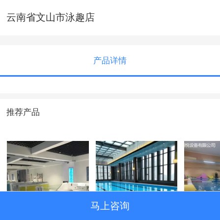
云南省文山市泳趣店
产品详情
推荐产品
马上咨询
儿童畅游系列
成人泳池
邯郸市
育街店