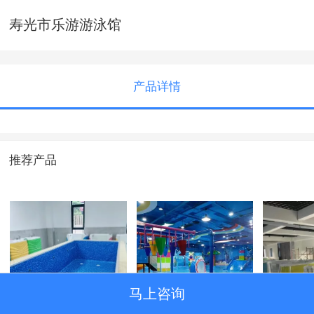
寿光市乐游游泳馆
产品详情
推荐产品
马上咨询
浙江金华市儿童泳
室内水上乐园
儿童畅
池