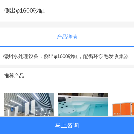
侧出φ1600砂缸
产品详情
德州水处理设备，侧出φ1600砂缸，配循环泵毛发收集器
推荐产品
马上咨询
西安市25×8米泳池
6米无边际逆流池
三集一体