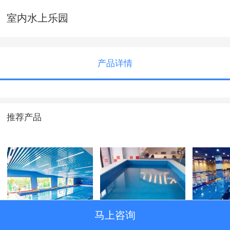
室内水上乐园
产品详情
推荐产品
马上咨询
武汉市汉阳区卓园
聊城市莘县爱亲母
山西吕
店
婴店
案例